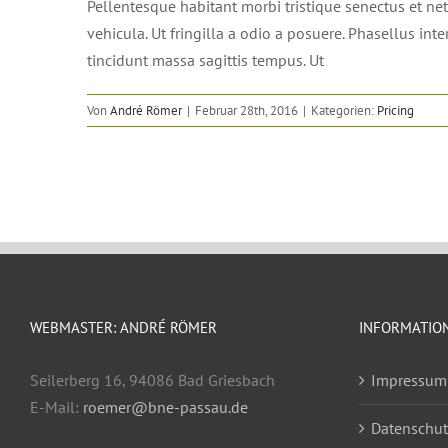
Pellentesque habitant morbi tristique senectus et net
vehicula. Ut fringilla a odio a posuere. Phasellus in
tincidunt massa sagittis tempus. Ut
Von
André Römer
|
Februar 28th, 2016
|
Kategorien:
Pricing
WEBMASTER: ANDRÉ RÖMER
INFORMATIO
Seilerberg 16, 94086 Bad Griesbach
Impressum
E-Mail:
roemer@bne-passau.de
Datenschut